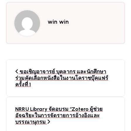
win win
P
ขอเชิญอาจารย์ บุคลากร และนักศึกษา
o
ร่วมคัดเลือกหนังสือในงานโคราชบุ๊คแฟร์
ครั้งที่ 1
s
t
NRRU Library จัดอบรม “Zotero ผู้ช่วย
อัจฉริยะในการจัดรายการอ้างอิงและ
n
บรรณานุกรม