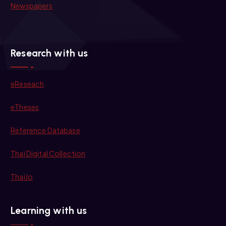
Newspapers
Research with us
eReseach
eTheses
Reference Database
Thai Digital Collection
ThaiJo
Learning with us