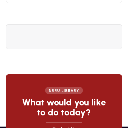
a
v
i
g
a
t
i
NRRU LIBRARY
What would you like
o
to do today?
n