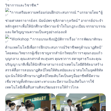
วิชาการและวิชาชีพ:*
*การเตรียมความพร้อมก่อนฝึกประสบการณ์:* บรรยายโดย *ผู้
ช่วยศาสตราจารย์ ดร.นัยน์ปพร ชุติภาดา กุลรัตน์ * อาจารย์ประจำ
หลักสูตรฯ เพื่อให้นักศึกษามีความเข้าใจในกฎระเบียบ จรรยาบรรณ
และจิตวิญญาณความเป็นครูอย่างถ่องแท้
*Workshop:* การอบรมเชิงปฏิบัติการเรื่อง “การพัฒนาทักษะ
ด้านเทคโนโลยีเพื่อการฝึกประสบการณ์วิชาชีพครูด้านนาฏศิลป์”
โดยคณะวิทยากรผู้เชี่ยวชาญจากสำนักวิทยบริการฯ คุณกอบแก้ว
บุญกลาง. คุณเสกสรรค์ ทะสุนทร คุณชวการ สตายุสาธวี และคุณ
ปริญญา นาทีเพื่อให้นักศึกษาสามารถนำเทคโนโลยีดิจิทัลมาสร้าง
สรรค์สื่อการสอนนาฏศิลป์ไทยให้ทันสมัยและน่าสนใจในยุคดิจิทัล
มุ่งเน้นให้นักศึกษานาฏศิลป์ไทยเติบโตเป็นครูมืออาชีพที่มีความ
เชี่ยวชาญทั้งทักษะเฉพาะทาง และมีความเป็นเลิศในการใช้
เทคโนโลยีเพื่อสืบสานศิลปวัฒนธรรมให้ก้าวไกล