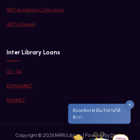
ARIT Academic Collections
ARIT eStream
Inter Library Loans
UC-Tal
ESANULINET
NARINET
✕
BookBot AI มีอะไรถามได้
น๊าาา
Copyright © 2026 NRRU Library | Powered by
Desert