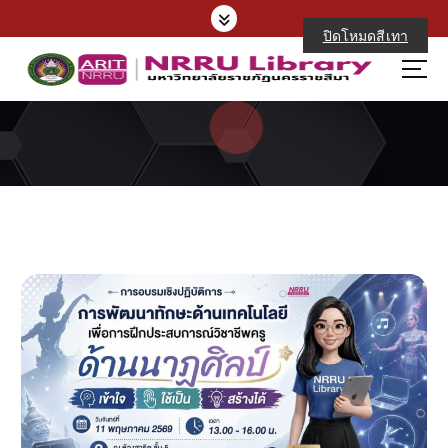
S
k
ปิดโหมดสีเทา
i
p
t
o
c
o
n
t
e
n
t