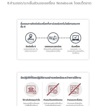
8.ห้ามถอด/แกะชิ้นส่วนของเครื่อง Notebook โดยเด็ดขาด