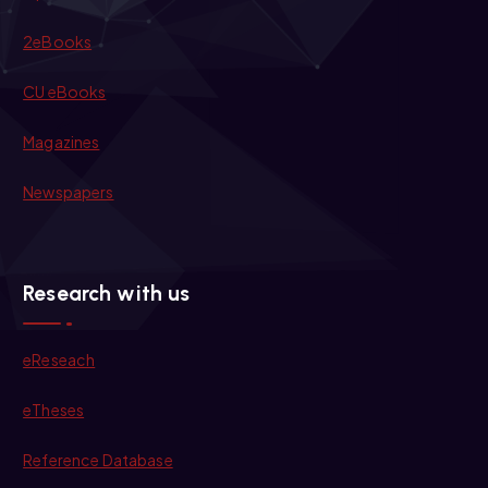
2eBooks
CU eBooks
Magazines
Newspapers
Research with us
eReseach
eTheses
Reference Database