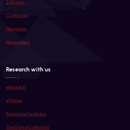
2eBooks
CU eBooks
Magazines
Newspapers
Research with us
eReseach
eTheses
Reference Database
Thai Digital Collection