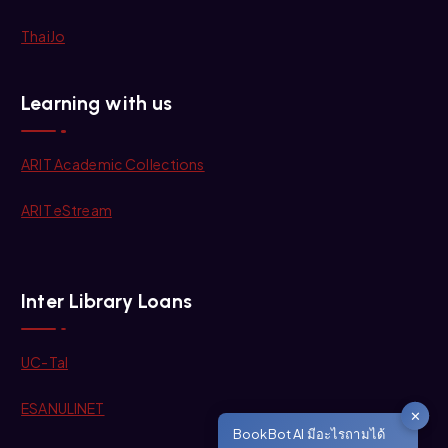
ThaiJo
Learning with us
ARIT Academic Collections
ARIT eStream
Inter Library Loans
UC-Tal
ESANULINET
✕
BookBot AI มีอะไรถามได้