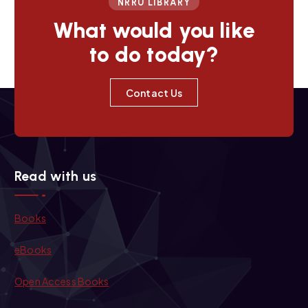
NRRU LIBRARY
What would you like
to do today?
Contact Us
Read with us
Books
eBooks
Open Access Books