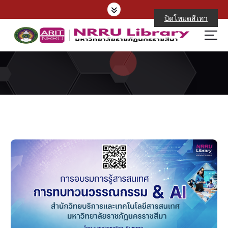
S
k
ปิดโหมดสีเทา
i
p
t
o
c
o
n
t
e
n
t