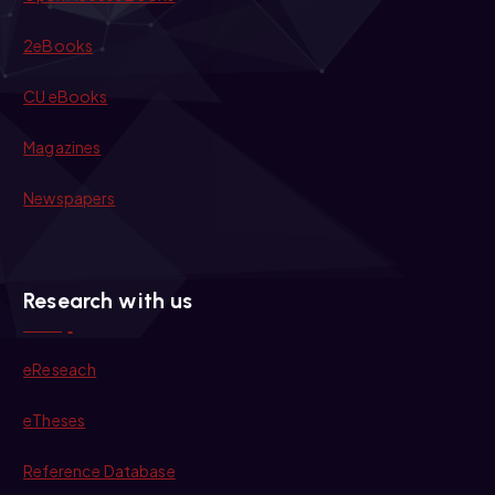
2eBooks
CU eBooks
Magazines
Newspapers
Research with us
eReseach
eTheses
Reference Database