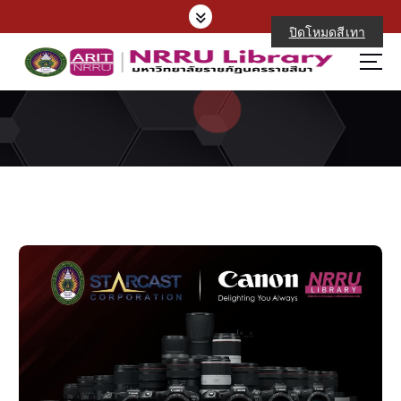
S
k
ปิดโหมดสีเทา
i
p
t
o
c
o
n
t
e
n
t