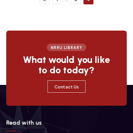
NRRU LIBRARY
What would you like
to do today?
Contact Us
Read with us