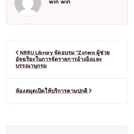
win win
P
NRRU Library จัดอบรม “Zotero ผู้ช่วย
o
อัจฉริยะในการจัดรายการอ้างอิงและ
บรรณานุกรม
s
t
ห้องสมุดเปิดให้บริการตามปกติ
n
a