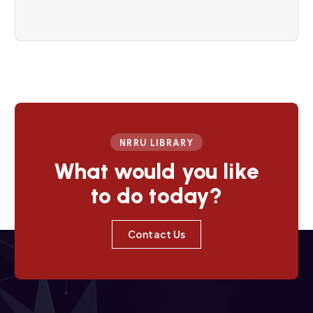
v
i
g
a
t
NRRU LIBRARY
i
What would you like
to do today?
o
n
Contact Us