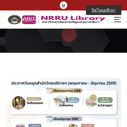
S
k
ปิดโหมดสีเทา
i
p
t
o
c
o
n
t
e
n
t