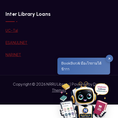
Inter Library Loans
UC-Tal
ESANULINET
NARINET
✕
BookBot AI มีอะไรถามได้
น๊าาา
Copyright © 2026 NRRU Library | Powered by
Desert
Themes