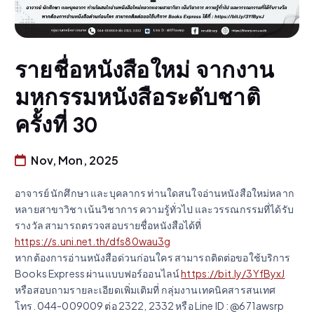
รายชื่อหนังสือใหม่ จากงาน
มหกรรมหนังสือระดับชาติ
ครั้งที่ 30
Nov, Mon, 2025
อาจารย์ นักศึกษา และบุคลากร ท่านใดสนใจอ่านหนังสือใหม่หลาก
หลายสาขาวิชา เน้นวิชาการ ความรู้ทั่วไป และวรรณกรรมที่ได้รับ
รางวัล สามารถตรวจสอบรายชื่อหนังสือได้ที่
https://s.uni.net.th/dfs80wau3g
หากต้องการอ่านหนังสือด่วนก่อนใคร สามารถติดต่อขอใช้บริการ
Books Express ผ่านแบบฟอร์ออนไลน์
https://bit.ly/3YfByxJ
หรือสอบถามรายละเอียดเพิ่มเติมที่ กลุ่มงานเทคนิคสารสนเทศ
โทร. 044-009009 ต่อ 2322, 2332 หรือ Line ID : @671awsrp