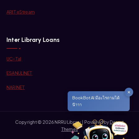
ARIT eStream
Inter Library Loans
UC-Tal
ESANULINET
NARINET
✕
BookBot AI มีอะไรถามได้
น๊าาา
Copyright © 2026 NRRU Library | Powered by
Desert
Themes