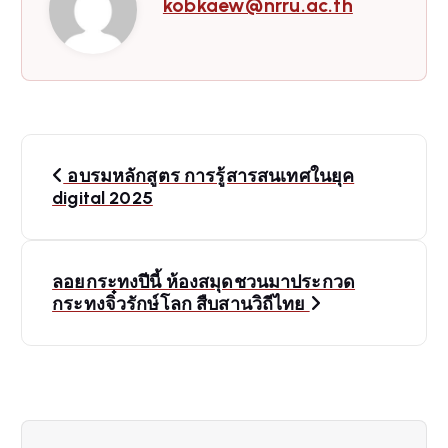
kobkaew@nrru.ac.th
P
อบรมหลักสูตร การรู้สารสนเทศในยุค
o
digital 2025
s
ลอยกระทงปีนี้ ห้องสมุดชวนมาประกวด
t
กระทงจิ๋วรักษ์โลก สืบสานวิถีไทย
n
a