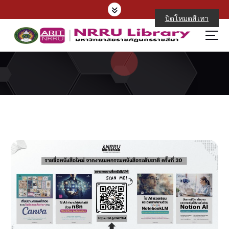
S
k
ปิดโหมดสีเทา
i
p
t
o
c
o
n
t
e
n
t