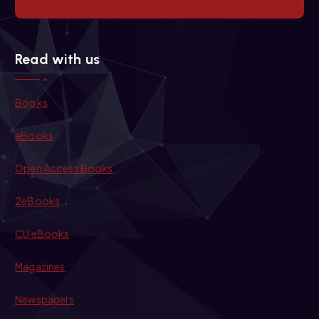
Read with us
Books
eBooks
Open Access Books
2eBooks
CU eBooks
Magazines
Newspapers