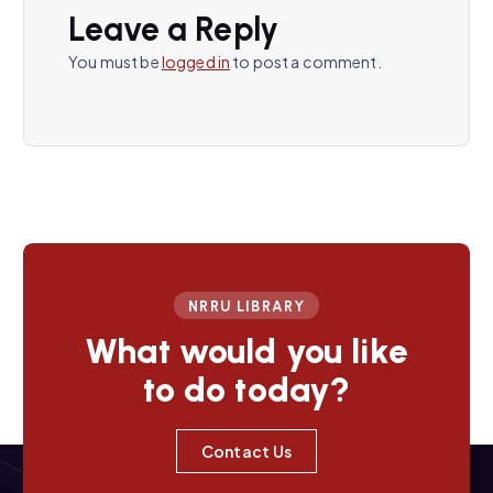
v
Leave a Reply
i
You must be
logged in
to post a comment.
g
a
t
i
NRRU LIBRARY
o
What would you like
n
to do today?
Contact Us