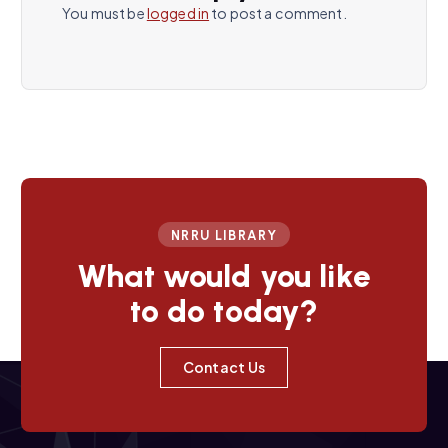
You must be
logged in
to post a comment.
i
g
a
t
i
NRRU LIBRARY
o
What would you like
to do today?
n
Contact Us