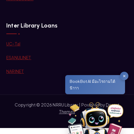
Inter Library Loans
UC-Tal
ESANULINET
NARINET
✕
BookBot AI มีอะไรถามได้
น๊าาา
Copyright © 2026 NRRU Library | Powered by
Desert
Themes