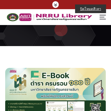
S
k
ปิดโหมดสีเทา
i
p
t
o
c
o
n
t
e
n
t