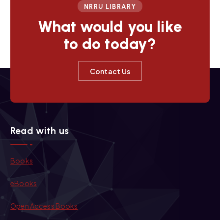
t
NRRU LIBRARY
i
What would you like
to do today?
o
n
Contact Us
Read with us
Books
eBooks
Open Access Books