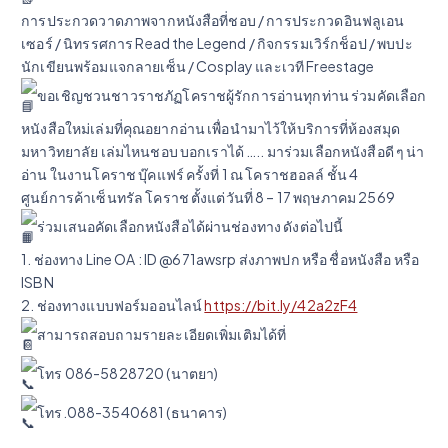
การประกวดวาดภาพจากหนังสือที่ชอบ / การประกวดอินฟลูเอน
เซอร์ / นิทรรศการ Read the Legend / กิจกรรมเวิร์กช็อป / พบปะ
นักเขียนพร้อมแจกลายเซ็น / Cosplay และเวที Freestage
ขอเชิญชวนชาวราชภัฏโคราชผู้รักการอ่านทุกท่าน ร่วมคัดเลือก
หนังสือใหม่เล่มที่คุณอยากอ่าน เพื่อนำมาไว้ให้บริการที่ห้องสมุด
มหาวิทยาลัย เล่มไหนชอบ บอกเราได้ ….. มาร่วมเลือกหนังสือดี ๆ น่า
อ่าน ในงานโคราช บุ๊คแฟร์ ครั้งที่ 1 ณ โคราชฮอลล์ ชั้น 4
ศูนย์การค้าเซ็นทรัล โคราช ตั้งแต่วันที่ 8 – 17 พฤษภาคม 2569
ร่วมเสนอคัดเลือกหนังสือได้ผ่านช่องทาง ดังต่อไปนี้
1. ช่องทาง Line OA : ID @671awsrp ส่งภาพปก หรือ ชื่อหนังสือ หรือ
ISBN
2. ช่องทางแบบฟอร์มออนไลน์
https://bit.ly/42a2zF4
สามารถสอบถามรายละเอียดเพิ่มเติมได้ที่
โทร 086-5828720 (นาตยา)
โทร.088-3540681 (ธนาคาร)