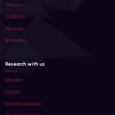
2eBooks
CU eBooks
Magazines
Newspapers
Research with us
eReseach
eTheses
Reference Database
Thai Digital Collection