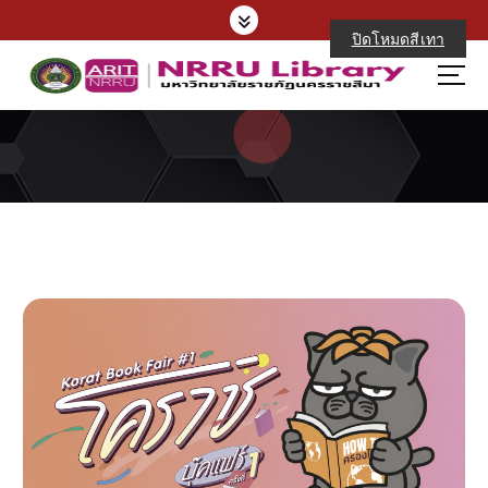
S
k
ปิดโหมดสีเทา
i
p
t
o
c
o
n
t
e
n
t