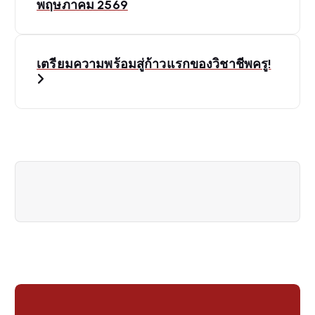
o
พฤษภาคม 2569
s
เตรียมความพร้อมสู่ก้าวแรกของวิชาชีพครู!
t
n
a
v
i
g
a