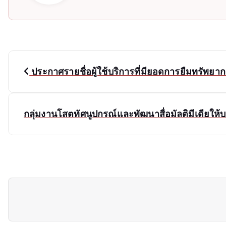
P
ประกาศรายชื่อผู้ใช้บริการที่มียอดการยืมทรัพ
o
s
กลุ่มงานโสตทัศนูปกรณ์และพัฒนาสื่อมัลติมีเดียให
t
n
a