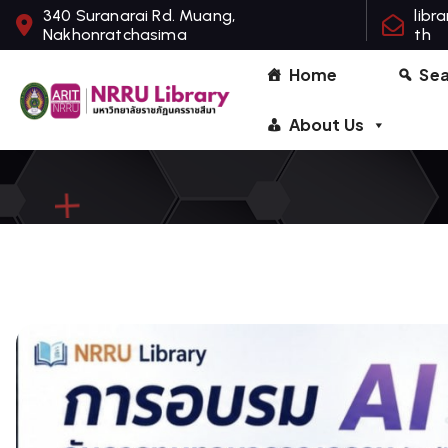
S
340 Suranarai Rd. Muang,
libr
Nakhonratchasima
th
k
i
Home
Se
p
t
About Us
o
c
o
n
t
e
n
t