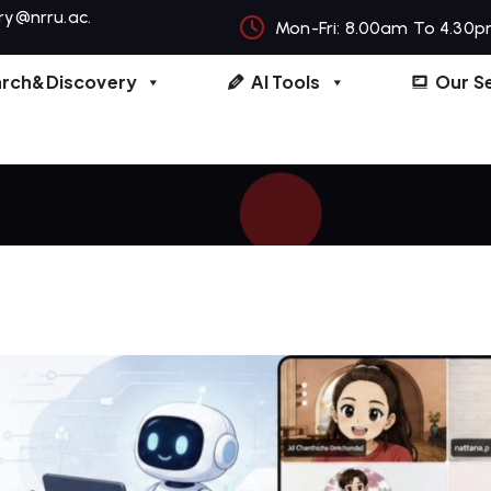
ary@nrru.ac.
Mon-Fri: 8.00am To 4.30p
arch&Discovery
AI Tools
Our S