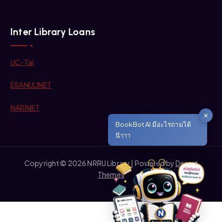
Inter Library Loans
UC-Tal
ESANULINET
NARINET
✕
BookBot AI มีอะไรถามได้
น๊าาา
Copyright © 2026 NRRU Library | Powered by
Desert
Themes