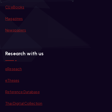
CU eBooks
Magazines
Newspapers
Research with us
eReseach
eTheses
Reference Database
Thai Digital Collection