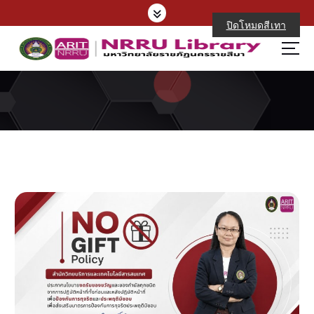
S
k
ปิดโหมดสีเทา
i
p
t
o
c
o
n
t
e
n
t