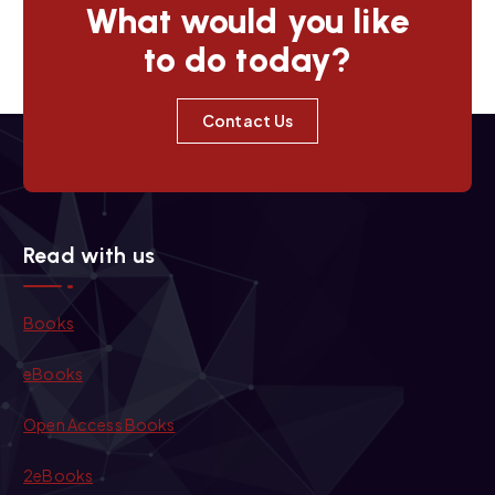
i
What would you like
to do today?
o
n
Contact Us
Read with us
Books
eBooks
Open Access Books
2eBooks