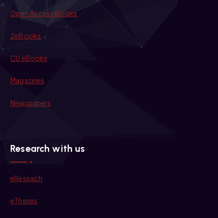
Open Access Books
2eBooks
CU eBooks
Magazines
Newspapers
Research with us
eReseach
eTheses