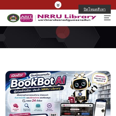
S
k
ปิดโหมดสีเทา
i
p
t
o
c
o
n
t
e
n
t