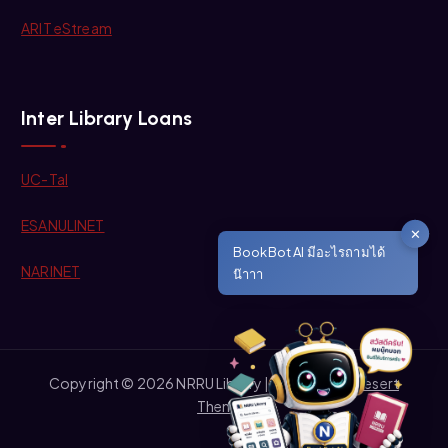
ARIT eStream
Inter Library Loans
UC-Tal
ESANULINET
✕
BookBot AI มีอะไรถามได้
NARINET
น๊าาา
Copyright © 2026 NRRU Library | Powered by
Desert
Themes