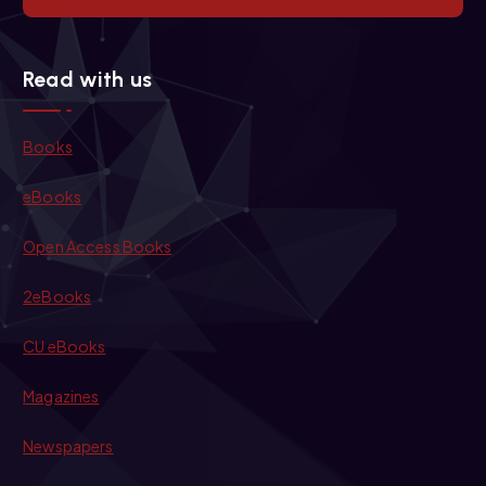
Read with us
Books
eBooks
Open Access Books
2eBooks
CU eBooks
Magazines
Newspapers