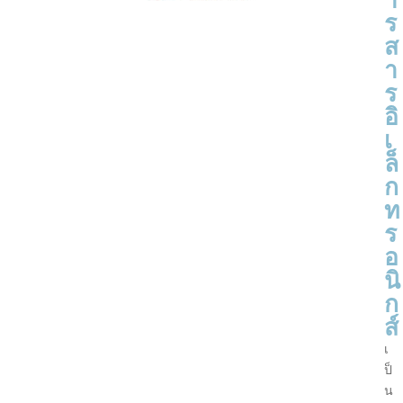
ร
ส
า
ร
อิ
เ
ล็
ก
ท
ร
อ
นิ
ก
ส์
เ
ป็
น