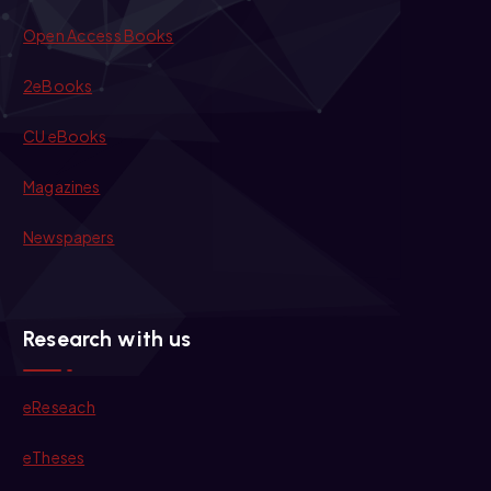
Open Access Books
2eBooks
CU eBooks
Magazines
Newspapers
Research with us
eReseach
eTheses