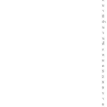
ม
า
มี
จำ
น
ว
น
ทั้
ง
ห
ม
ด
5
2
9
9
ร
า
ย