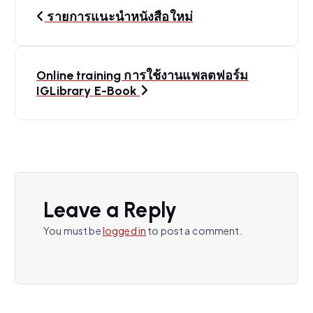
P
รายการแนะนำหนังสือใหม่
o
s
Online training การใช้งานแพลตฟอร์ม
IGLibrary E-Book
t
n
a
v
Leave a Reply
You must be
logged in
to post a comment.
i
g
a