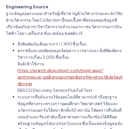
Engineering Source
ฐานข้อมูลออกแบบมาสำหรับผู้เชี่ยวชาญด้านวิศวกรรมและนักวิจัย
ด้านวิศวกรรม โดย Collection นี้ของเนื้อหาที่ครอบคลุมข้อมูลที่
เกี่ยวข้องกับสาขาวิชาวิศวกรรมจำนวนมาก เช่น วิศวกรรมการบิน
ไฟฟ้า โยธา เครื่องกล สิ่งแวดล้อม ซอฟต์แวร์
สิ่งพิมพ์ฉบับเต็มมากกว่า 1,400 ชื่อเรื่อง
ดรรชนีและบทคัดย่อของนิตยสาร วารสารและ สิ่งตีพิมพ์ทาง
วิชาการเกือบ 3,000 ชื่อเรื่อง
ลิงค์เข้าใช้งาน:
https://search.ebscohost.com/login.aspx?
authtype=ip,uid&group=main&profile=ehost&default
db=egs
EBSCO Discovery Service Plus Full Text
ระบบการสืบค้นงานวิจัยออนไลน์ที่สามารถเข้าถึงทุกฐาน
ข้อมูลที่ทางกระทรวงการอุดมศึกษา วิทยาศาสตร์ วิจัยและ
นวัตกรรมบอกรับให้สมาชิกทั้ง 80 สถาบัน ให้ผลการสืบค้นที่
แม่นยำและเรียงลำดับเนื้อหาตามความเกี่ยวข้องได้ดีที่สุด
พร้อมฐานข้อมูล Education Source ซึ่งเป็นแหล่งข้อมูลฉบับ