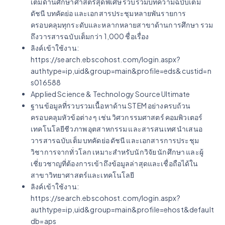
เต็มด้านศึกษาศาสตร์สุดพิเศษ รวบรวมบทความฉบับเต็ม
ดัชนี บทคัดย่อ และเอกสารประชุมหลายพันรายการ
ครอบคลุมทุกระดับและหลากหลายสาขาด้านการศึกษา รวม
ถึงวารสารฉบับเต็มกว่า 1,000 ชื่อเรื่อง
ลิงค์เข้าใช้งาน:
https://search.ebscohost.com/login.aspx?
authtype=ip,uid&group=main&profile=eds&custid=n
s016588
Applied Science & Technology Source Ultimate
ฐานข้อมูลที่รวบรวมเนื้อหาด้าน STEM อย่างครบถ้วน
ครอบคลุมหัวข้อต่าง ๆ เช่น วิศวกรรมศาสตร์ คอมพิวเตอร์
เทคโนโลยีชีวภาพ อุตสาหกรรม และสารสนเทศ นำเสนอ
วารสารฉบับเต็ม บทคัดย่อ ดัชนี และเอกสารการประชุม
วิชาการจากทั่วโลก เหมาะสำหรับนักวิจัย นักศึกษา และผู้
เชี่ยวชาญที่ต้องการเข้าถึงข้อมูลล่าสุดและเชื่อถือได้ใน
สาขาวิทยาศาสตร์และเทคโนโลยี
ลิงค์เข้าใช้งาน:
https://search.ebscohost.com/login.aspx?
authtype=ip,uid&group=main&profile=ehost&default
db=aps