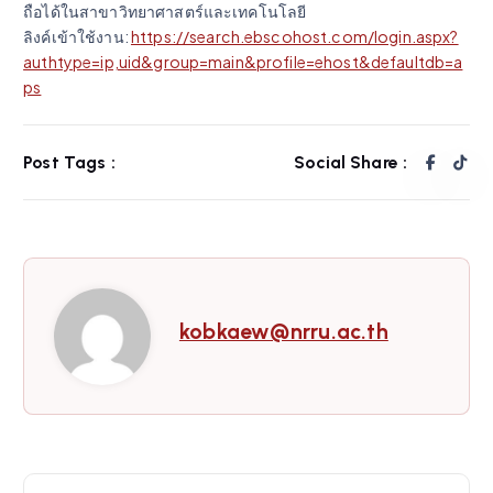
ถือได้ในสาขาวิทยาศาสตร์และเทคโนโลยี
ลิงค์เข้าใช้งาน:
https://search.ebscohost.com/login.aspx?
authtype=ip,uid&group=main&profile=ehost&defaultdb=a
ps
Post Tags :
Social Share :
kobkaew@nrru.ac.th