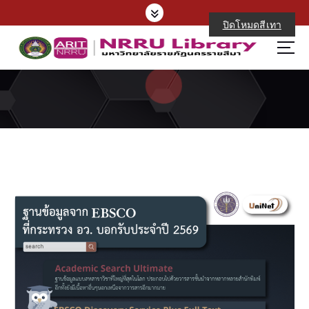
S
k
ปิดโหมดสีเทา
i
p
t
o
c
o
n
t
e
n
t