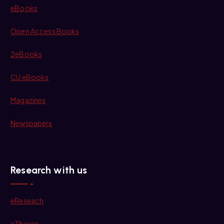
eBooks
Open Access Books
2eBooks
CU eBooks
Magazines
Newspapers
Research with us
eReseach
eTheses