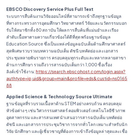
EBSCO Discovery Service Plus Full Text
ระบบการสืบค้นงานวิจัยออนไลน์ที่สามารถเข้าถึงทุกฐานข้อมูล
ที่ทางกระทรวงการอุดมศึกษา วิทยาศาสตร์ วิจัยและนวัตกรรมบอก
รับให้สมาชิกทั้ง 80 สถาบัน ให้ผลการสืบค้นที่แม่นยำและเรียง
ลำดับเนื้อหาตามความเกี่ยวข้องได้ดีที่สุด พร้อมฐานข้อมูล
Education Source ซึ่งเป็นแหล่งข้อมูลฉบับเต็มด้านศึกษาศาสตร์
สุดพิเศษ รวบรวมบทความฉบับเต็ม ดัชนี บทคัดย่อ และเอกสาร
ประชุมหลายพันรายการ ครอบคลุมทุกระดับและหลากหลายสาขา
ด้านการศึกษา รวมถึงวารสารฉบับเต็มกว่า 1,000 ชื่อเรื่อง
ลิงค์เข้าใช้งาน:
https://search.ebscohost.com/login.aspx?
authtype=ip,uid&group=main&profile=eds&custid=ns0165
88
Applied Science & Technology Source Ultimate
ฐานข้อมูลที่รวบรวมเนื้อหาด้าน STEM อย่างครบถ้วน ครอบคลุม
หัวข้อต่าง ๆ เช่น วิศวกรรมศาสตร์ คอมพิวเตอร์ เทคโนโลยีชีวภาพ
อุตสาหกรรม และสารสนเทศ นำเสนอวารสารฉบับเต็ม บทคัดย่อ
ดัชนี และเอกสารการประชุมวิชาการจากทั่วโลก เหมาะสำหรับนัก
วิจัย นักศึกษา และผู้เชี่ยวชาญที่ต้องการเข้าถึงข้อมูลล่าสุดและเชื่อ