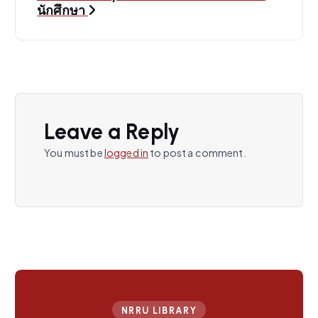
นักศึกษา
t
n
a
v
Leave a Reply
You must be
logged in
to post a comment.
i
g
a
t
i
NRRU LIBRARY