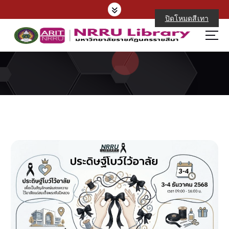
S
k
ปิดโหมดสีเทา
i
p
t
o
c
o
n
t
e
n
t