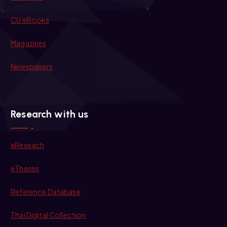
CU eBooks
Magazines
Newspapers
Research with us
eReseach
eTheses
Reference Database
Thai Digital Collection