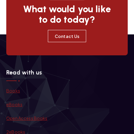
o
What would you like
to do today?
n
Contact Us
Read with us
Books
eBooks
Open Access Books
2eBooks