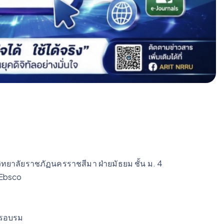
ยาลัยราชภัฏนครราชสีมา ฝ่ายมัธยม ชั้น ม. 4
 Ebsco
ารอบรม