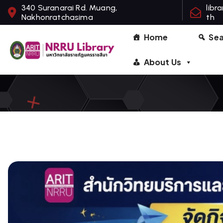
S
340 Suranarai Rd. Muang,
libr
Nakhonratchasima
th
k
i
Home
Se
p
t
About Us
o
c
o
n
t
e
n
t