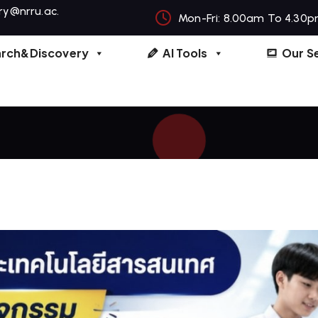
ary@nrru.ac.
Mon-Fri: 8.00am To 4.30p
arch&Discovery
AI Tools
Our S